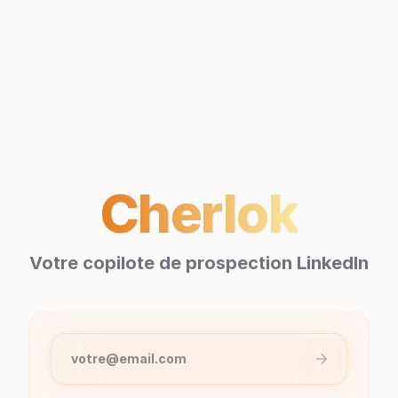
Cherlok
Votre copilote de prospection LinkedIn
votre@email.com
Pas de mot de passe. Un lien magique sera envoyé à