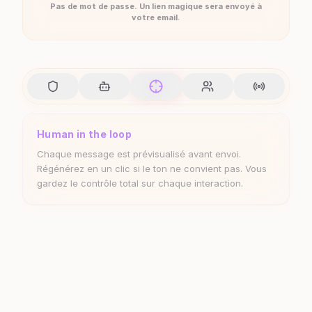
votre email.
CRM intelligent
Persona, niveau d'intérêt, situation professionnelle —
chaque contact est analysé et enrichi
automatiquement par l'IA. Zéro saisie manuelle,
insights immédiats.