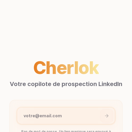
Cherlok
Votre copilote de prospection LinkedIn
votre@email.com
Pas de mot de passe. Un lien magique sera envoyé à