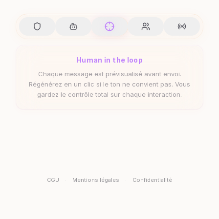
CRM intelligent
Persona, niveau d'intérêt, situation professionnelle —
chaque contact est analysé et enrichi
automatiquement par l'IA. Zéro saisie manuelle,
insights immédiats.
CGU
·
Mentions légales
·
Confidentialité